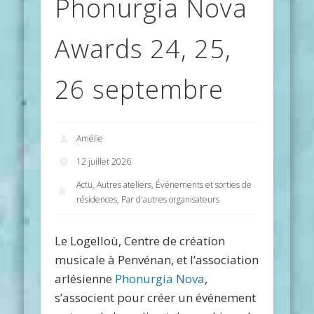
Phonurgia Nova
Awards 24, 25,
26 septembre
Amélie
12 juillet 2026
Actu
,
Autres ateliers
,
Événements et sorties de
résidences
,
Par d'autres organisateurs
Le Logelloù, Centre de création
musicale à Penvénan, et l’association
arlésienne
Phonurgia Nova
,
s’associent pour créer un événement