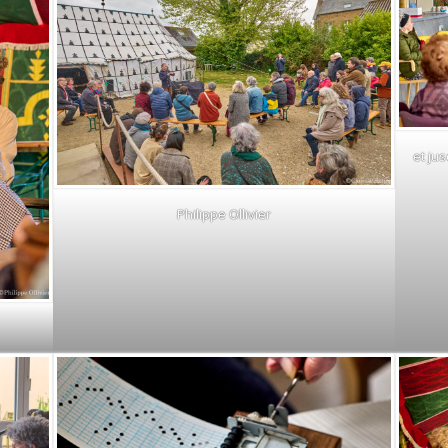
et jus
Philippe Ollivier