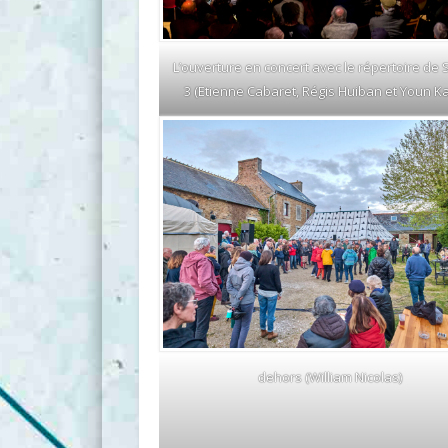
L’ouverture en concert avec le répertoire de 
3 (Etienne Cabaret, Régis Huiban et Youn 
dehors (William Nicolas)