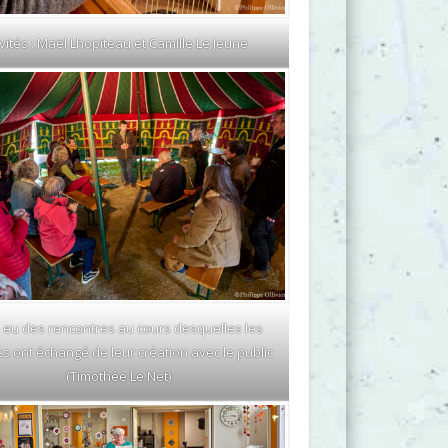
vités : Maël Lhopiteau et Camille Le Jeune
 a eu des rencontres au cours desquelles les
es ont échangé de leur création avec le public
(Timothée Le Net)