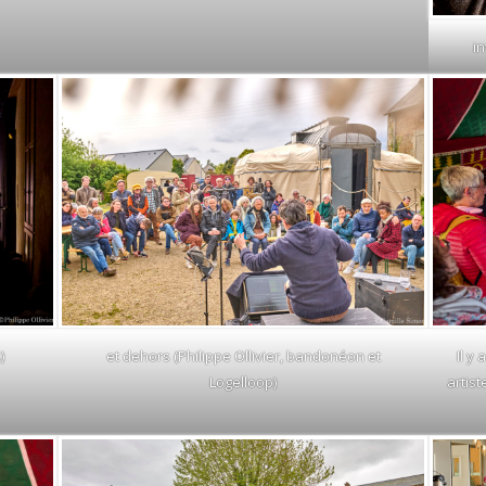
in
)
et dehors (Philippe Ollivier, bandonéon et
Il y
Logelloop)
artist