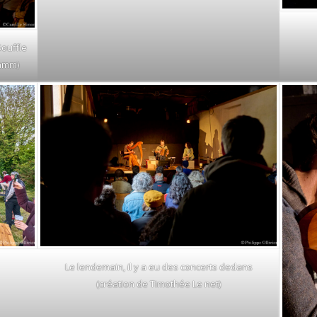
Souffle
Kamm)
Le lendemain, il y a eu des concerts dedans
(création de Timothée Le net)