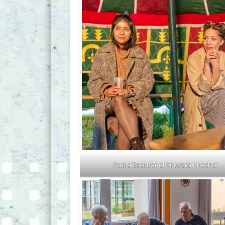
Paola Escobar et Youssra Khechaï