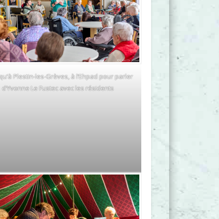
qu’à Plestin-les-Grèves, à l’Ehpad pour parler
d’Yvonne Le Fustec avec les résidents