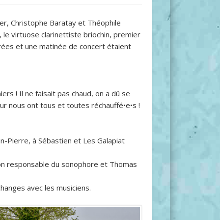
vier, Christophe Baratay et Théophile
e virtuose clarinettiste briochin, premier
rées et une matinée de concert étaient
rs ! Il ne faisait pas chaud, on a dû se
eur nous ont tous et toutes réchauffé•e•s !
an-Pierre, à Sébastien et Les Galapiat
ahon responsable du sonophore et Thomas
changes avec les musiciens.