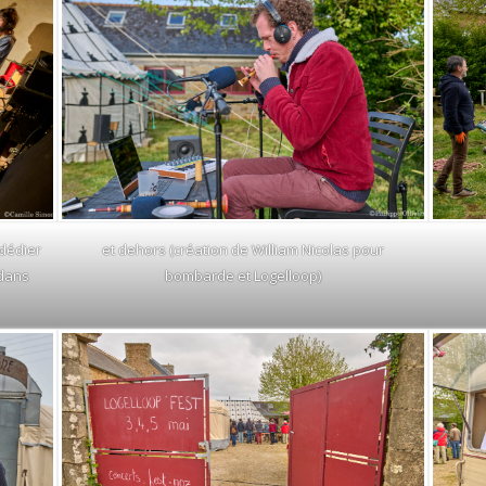
dédier
et dehors (création de William Nicolas pour
edans
bombarde et Logelloop)