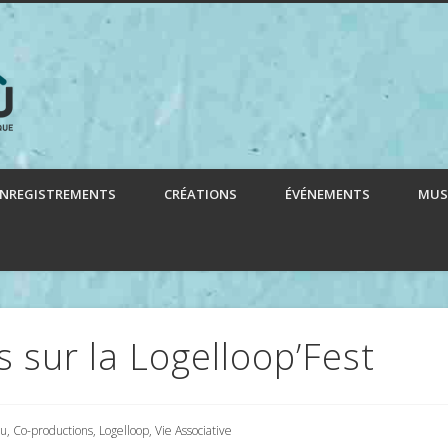
Le Logelloù
ENREGISTREMENTS
CRÉATIONS
ÉVÉNEMENTS
MUS
 sur la Logelloop’Fest
tu
,
Co-productions
,
Logelloop
,
Vie Associative