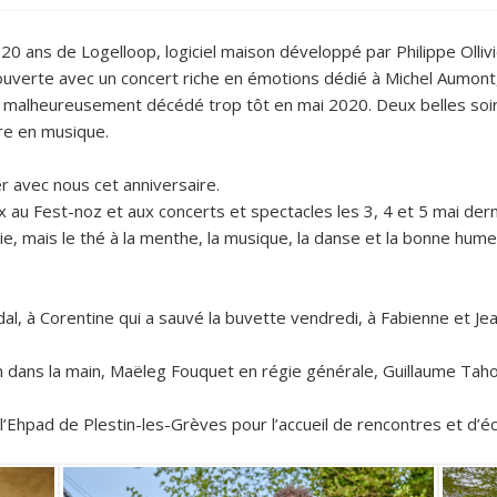
s 20 ans de Logelloop, logiciel maison développé par Philippe Olli
uverte avec un concert riche en émotions dédié à Michel Aumont, l
et malheureusement décédé trop tôt en mai 2020. Deux belles soi
re en musique.
er avec nous cet anniversaire.
 au Fest-noz et aux concerts et spectacles les 3, 4 et 5 mai dernie
uie, mais le thé à la menthe, la musique, la danse et la bonne hum
dal, à Corentine qui a sauvé la buvette vendredi, à Fabienne et Je
ain dans la main, Maëleg Fouquet en régie générale, Guillaume T
’Ehpad de Plestin-les-Grèves pour l’accueil de rencontres et d’é