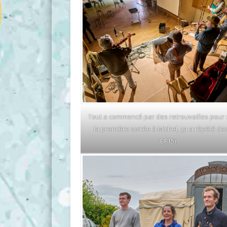
Tout a commencé par des retrouvailles pour 
la première soirée à Michel, ça a répété d
(BF15)